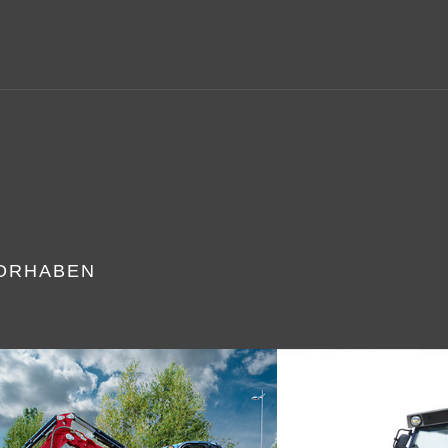
L
VORHABEN