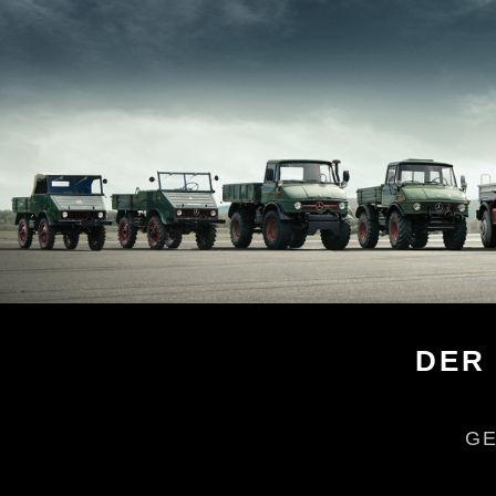
DER HOCHGELÄNDEGÄNGIG
GEBAUT, UM NAHEZU JEDE HÜRDE 